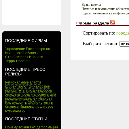
Вузы, школы
Научные и технические обществ
Курсы повышения квалификаци
Фирмы раздела
Сортировать по:
город
ПОСЛЕДНИЕ ФИРМЫ
Выберите регион:
Управление Росреестра по
Ивановской области
Стройэксперт Иваново
Терра-Проект
ПОСЛЕДНИЕ ПРЕСС-
РЕЛИЗЫ
Региональные власти
корректируют финансовые
приоритеты из-за недобора
Упаковка продукта: советы для
предпринимателей Иванова
Как внедрить CRM-систему в
бизнесе Иванова: пошаговое
руководство
ПОСЛЕДНИЕ СТАТЬИ
Почему возникают деформации