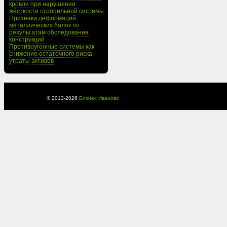
кровли при нарушении
жёсткости стропильной системы
Признаки деформаций
металлических балок по
результатам обследования
конструкций
Противоугонные системы как
снижение остаточного риска
утраты активов
© 2013-
2026
Бизнес Иваново