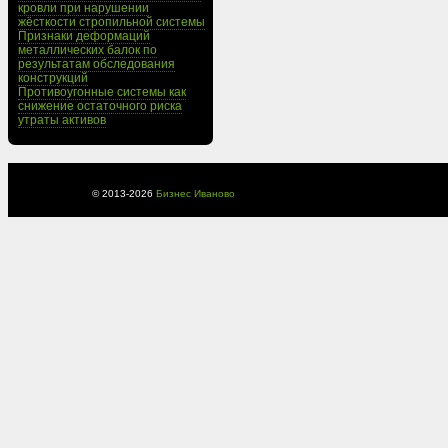
кровли при нарушении
жёсткости стропильной системы
Признаки деформаций
металлических балок по
результатам обследования
конструкций
Противоугонные системы как
снижение остаточного риска
утраты активов
© 2013-
2026
Бизнес Иваново