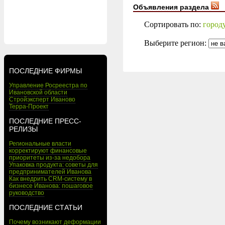
Объявления раздела
Сортировать по:
город
Выберите регион:
ПОСЛЕДНИЕ ФИРМЫ
Управление Росреестра по
Ивановской области
Стройэксперт Иваново
Терра-Проект
ПОСЛЕДНИЕ ПРЕСС-
РЕЛИЗЫ
Региональные власти
корректируют финансовые
приоритеты из-за недобора
Упаковка продукта: советы для
предпринимателей Иванова
Как внедрить CRM-систему в
бизнесе Иванова: пошаговое
руководство
ПОСЛЕДНИЕ СТАТЬИ
Почему возникают деформации