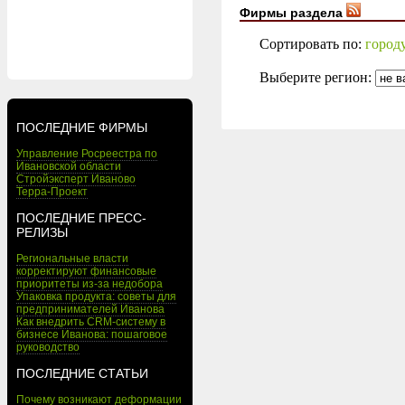
Фирмы раздела
Сортировать по:
город
Выберите регион:
ПОСЛЕДНИЕ ФИРМЫ
Управление Росреестра по
Ивановской области
Стройэксперт Иваново
Терра-Проект
ПОСЛЕДНИЕ ПРЕСС-
РЕЛИЗЫ
Региональные власти
корректируют финансовые
приоритеты из-за недобора
Упаковка продукта: советы для
предпринимателей Иванова
Как внедрить CRM-систему в
бизнесе Иванова: пошаговое
руководство
ПОСЛЕДНИЕ СТАТЬИ
Почему возникают деформации