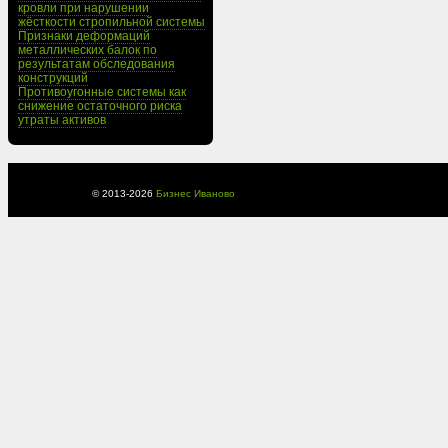
кровли при нарушении
жёсткости стропильной системы
Признаки деформаций
металлических балок по
результатам обследования
конструкций
Противоугонные системы как
снижение остаточного риска
утраты активов
© 2013-
2026
Бизнес Иваново