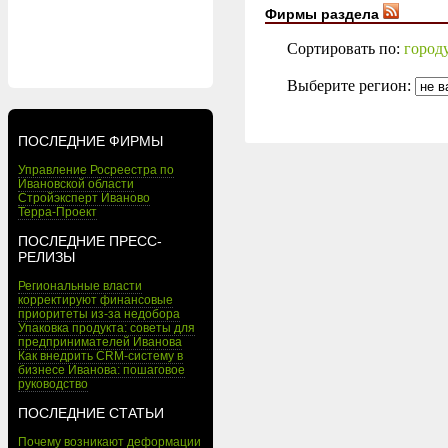
Фирмы раздела
Сортировать по:
город
Выберите регион:
ПОСЛЕДНИЕ ФИРМЫ
Управление Росреестра по
Ивановской области
Стройэксперт Иваново
Терра-Проект
ПОСЛЕДНИЕ ПРЕСС-
РЕЛИЗЫ
Региональные власти
корректируют финансовые
приоритеты из-за недобора
Упаковка продукта: советы для
предпринимателей Иванова
Как внедрить CRM-систему в
бизнесе Иванова: пошаговое
руководство
ПОСЛЕДНИЕ СТАТЬИ
Почему возникают деформации