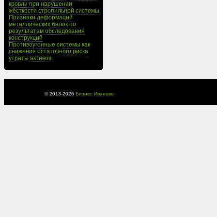
кровли при нарушении
жёсткости стропильной системы
Признаки деформаций
металлических балок по
результатам обследования
конструкций
Противоугонные системы как
снижение остаточного риска
утраты активов
© 2013-
2026
Бизнес Иваново