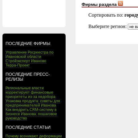
Фирмы раздела
Сортировать по:
город
Выберите регион:
ПОСЛЕДНИЕ ФИРМЫ
Управление Росреестра по
Ивановской области
Стройэксперт Иваново
Терра-Проект
ПОСЛЕДНИЕ ПРЕСС-
РЕЛИЗЫ
Региональные власти
корректируют финансовые
приоритеты из-за недобора
Упаковка продукта: советы для
предпринимателей Иванова
Как внедрить CRM-систему в
бизнесе Иванова: пошаговое
руководство
ПОСЛЕДНИЕ СТАТЬИ
Почему возникают деформации