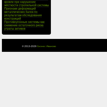
кровли при нарушении
жёсткости стропильной системы
Признаки деформаций
металлических балок по
результатам обследования
конструкций
Противоугонные системы как
снижение остаточного риска
утраты активов
© 2013-
2026
Бизнес Иваново