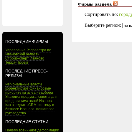
Фирмы раздела
Сортировать по:
город
Выберите регион:
ПОСЛЕДНИЕ ФИРМЫ
Управление Росреестра по
Ивановской области
Стройэксперт Иваново
Терра-Проект
ПОСЛЕДНИЕ ПРЕСС-
РЕЛИЗЫ
Региональные власти
корректируют финансовые
приоритеты из-за недобора
Упаковка продукта: советы для
предпринимателей Иванова
Как внедрить CRM-систему в
бизнесе Иванова: пошаговое
руководство
ПОСЛЕДНИЕ СТАТЬИ
Почему возникают деформации