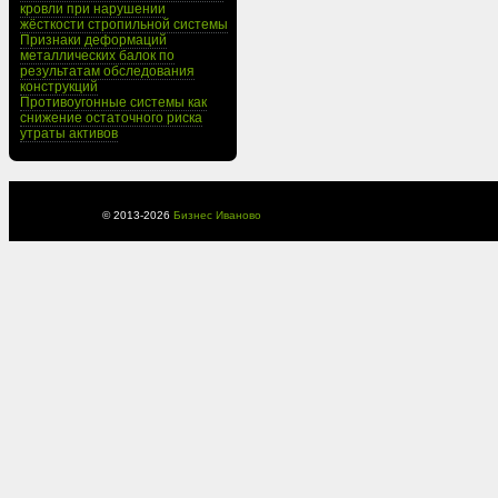
кровли при нарушении
жёсткости стропильной системы
Признаки деформаций
металлических балок по
результатам обследования
конструкций
Противоугонные системы как
снижение остаточного риска
утраты активов
© 2013-
2026
Бизнес Иваново