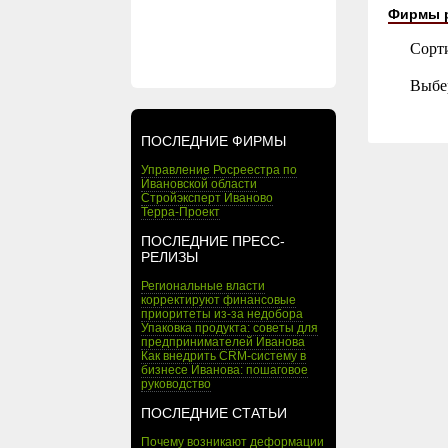
Фирмы 
Сорт
Выбе
ПОСЛЕДНИЕ ФИРМЫ
Управление Росреестра по
Ивановской области
Стройэксперт Иваново
Терра-Проект
ПОСЛЕДНИЕ ПРЕСС-
РЕЛИЗЫ
Региональные власти
корректируют финансовые
приоритеты из-за недобора
Упаковка продукта: советы для
предпринимателей Иванова
Как внедрить CRM-систему в
бизнесе Иванова: пошаговое
руководство
ПОСЛЕДНИЕ СТАТЬИ
Почему возникают деформации