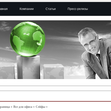
авная
Компании
Статьи
Пресс-релизы
траница
Все для офиса
Сейфы