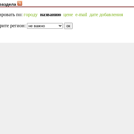
раздела
ировать по:
городу
названию
цене
e-mail
дате добавления
рите регион: