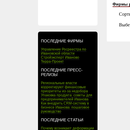
Фирмы 
Сорт
Выбе
ПОСЛЕДНИЕ ФИРМЫ
Управление Росреестра по
Ивановской области
Стройэксперт Иваново
Терра-Проект
ПОСЛЕДНИЕ ПРЕСС-
РЕЛИЗЫ
Региональные власти
корректируют финансовые
приоритеты из-за недобора
Упаковка продукта: советы для
предпринимателей Иванова
Как внедрить CRM-систему в
бизнесе Иванова: пошаговое
руководство
ПОСЛЕДНИЕ СТАТЬИ
Почему возникают деформации