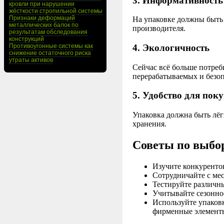
3. Информативность
кровли при нарушении
жёсткости стропильной системы
Признаки деформаций
На упаковке должны быть 
металлических балок по
производителя.
результатам обследования
конструкций
4. Экологичность
Противоугонные системы как
снижение остаточного риска
утраты активов
Сейчас всё больше потреб
перерабатываемых и безо
5. Удобство для пок
Упаковка должна быть лёг
хранения.
Советы по выбо
Изучите конкуренто
Сотрудничайте с ме
Тестируйте различн
Учитывайте сезонно
Используйте упаков
фирменные элемент