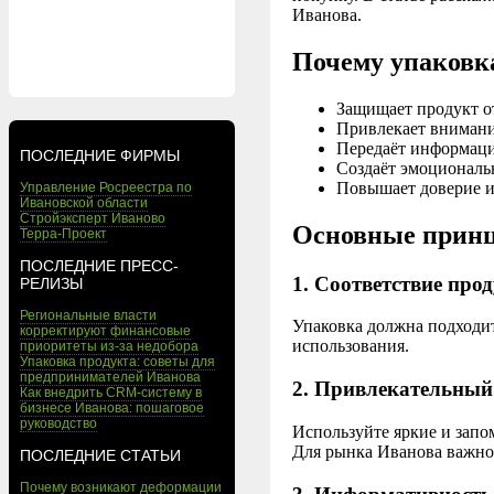
Иванова.
Почему упаковк
Защищает продукт о
Привлекает внимание
Передаёт информаци
ПОСЛЕДНИЕ ФИРМЫ
Создаёт эмоциональн
Повышает доверие и
Управление Росреестра по
Ивановской области
Стройэксперт Иваново
Основные прин
Терра-Проект
ПОСЛЕДНИЕ ПРЕСС-
1. Соответствие про
РЕЛИЗЫ
Региональные власти
Упаковка должна подходит
корректируют финансовые
использования.
приоритеты из-за недобора
Упаковка продукта: советы для
предпринимателей Иванова
2. Привлекательный
Как внедрить CRM-систему в
бизнесе Иванова: пошаговое
руководство
Используйте яркие и зап
Для рынка Иванова важно
ПОСЛЕДНИЕ СТАТЬИ
Почему возникают деформации