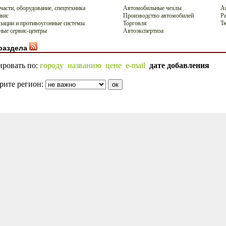
части, оборудование, спецтехника
Автомобильные чехлы
А
вис
Производство автомобилей
Р
зации и противоугонные системы
Торговля
Т
ые сервис-центры
Автоэкспертиза
раздела
ировать по:
городу
названию
цене
e-mail
дате добавления
рите регион: