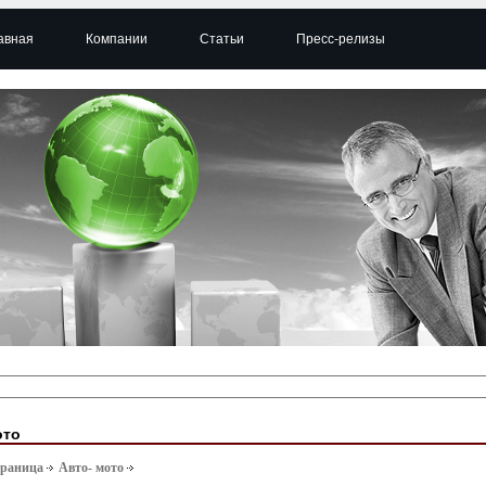
авная
Компании
Статьи
Пресс-релизы
ото
траница
Авто- мото