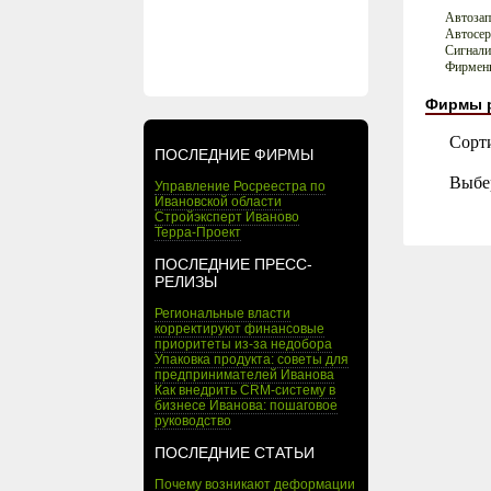
Автозап
Автосер
Сигнали
Фирменн
Фирмы 
Сорт
ПОСЛЕДНИЕ ФИРМЫ
Выбе
Управление Росреестра по
Ивановской области
Стройэксперт Иваново
Терра-Проект
ПОСЛЕДНИЕ ПРЕСС-
РЕЛИЗЫ
Региональные власти
корректируют финансовые
приоритеты из-за недобора
Упаковка продукта: советы для
предпринимателей Иванова
Как внедрить CRM-систему в
бизнесе Иванова: пошаговое
руководство
ПОСЛЕДНИЕ СТАТЬИ
Почему возникают деформации