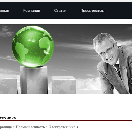
авная
Компании
Статьи
Пресс-релизы
техника
траница
Промышленность
Электротехника