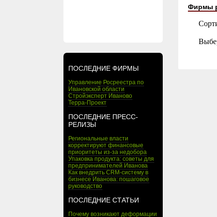
Фирмы 
Сорт
Выбе
ПОСЛЕДНИЕ ФИРМЫ
Управление Росреестра по
Ивановской области
Стройэксперт Иваново
Терра-Проект
ПОСЛЕДНИЕ ПРЕСС-
РЕЛИЗЫ
Региональные власти
корректируют финансовые
приоритеты из-за недобора
Упаковка продукта: советы для
предпринимателей Иванова
Как внедрить CRM-систему в
бизнесе Иванова: пошаговое
руководство
ПОСЛЕДНИЕ СТАТЬИ
Почему возникают деформации