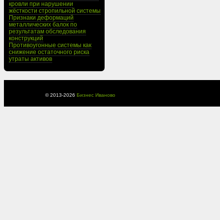
кровли при нарушении
жёсткости стропильной системы
Признаки деформаций
металлических балок по
результатам обследования
конструкций
Противоугонные системы как
снижение остаточного риска
утраты активов
© 2013-
2026
Бизнес Иваново