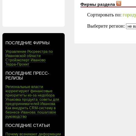
Фирмы раздела
Сортировать по:
город
Выберите регион:
ПОСЛЕДНИЕ ФИРМЫ
Управление Росреестра по
Ивановской области
Стройэксперт Иваново
Терра-Проект
ПОСЛЕДНИЕ ПРЕСС-
РЕЛИЗЫ
Региональные власти
корректируют финансовые
приоритеты из-за недобора
Упаковка продукта: советы для
предпринимателей Иванова
Как внедрить CRM-систему в
бизнесе Иванова: пошаговое
руководство
ПОСЛЕДНИЕ СТАТЬИ
Почему возникают деформации