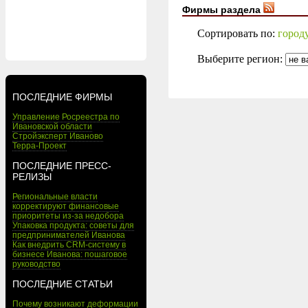
Фирмы раздела
Сортировать по:
город
Выберите регион:
ПОСЛЕДНИЕ ФИРМЫ
Управление Росреестра по
Ивановской области
Стройэксперт Иваново
Терра-Проект
ПОСЛЕДНИЕ ПРЕСС-
РЕЛИЗЫ
Региональные власти
корректируют финансовые
приоритеты из-за недобора
Упаковка продукта: советы для
предпринимателей Иванова
Как внедрить CRM-систему в
бизнесе Иванова: пошаговое
руководство
ПОСЛЕДНИЕ СТАТЬИ
Почему возникают деформации