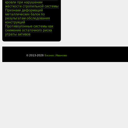
кровли при нарушении
жёсткости стропильной системы
Признаки деформаций
металлических балок по
результатам обследования
конструкций
Противоугонные системы как
снижение остаточного риска
утраты активов
© 2013-
2026
Бизнес Иваново