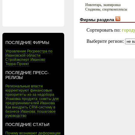
Инвентарь, экипировка
Стадионы, спорткомплексы
Фирмы раздела
Сортировать по:
город
Выберите регион:
ПОСЛЕДНИЕ ФИРМЫ
Управление Росреестра по
Ивановской области
Стройэксперт Иваново
Терра-Проект
ПОСЛЕДНИЕ ПРЕСС-
РЕЛИЗЫ
Региональные власти
корректируют финансовые
приоритеты из-за недобора
Упаковка продукта: советы для
предпринимателей Иванова
Как внедрить CRM-систему в
бизнесе Иванова: пошаговое
руководство
ПОСЛЕДНИЕ СТАТЬИ
Почему возникают деформации