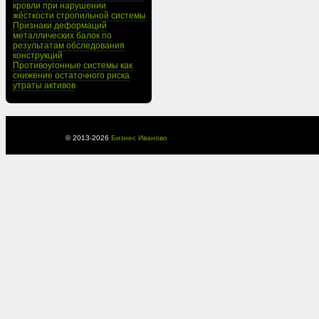
кровли при нарушении
жёсткости стропильной системы
Признаки деформаций
металлических балок по
результатам обследования
конструкций
Противоугонные системы как
снижение остаточного риска
утраты активов
© 2013-
2026
Бизнес Иваново