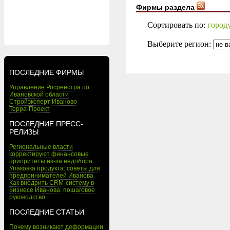
Фирмы раздела
Сортировать по:
город
Выберите регион:
ПОСЛЕДНИЕ ФИРМЫ
Управление Росреестра по
Ивановской области
Стройэксперт Иваново
Терра-Проект
ПОСЛЕДНИЕ ПРЕСС-
РЕЛИЗЫ
Региональные власти
корректируют финансовые
приоритеты из-за недобора
Упаковка продукта: советы для
предпринимателей Иванова
Как внедрить CRM-систему в
бизнесе Иванова: пошаговое
руководство
ПОСЛЕДНИЕ СТАТЬИ
Почему возникают деформации