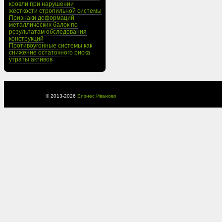
кровли при нарушении
жёсткости стропильной системы
Признаки деформаций
металлических балок по
результатам обследования
конструкций
Противоугонные системы как
снижение остаточного риска
утраты активов
© 2013-
2026
Бизнес Иваново