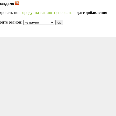
раздела
ировать по:
городу
названию
цене
e-mail
дате добавления
рите регион: