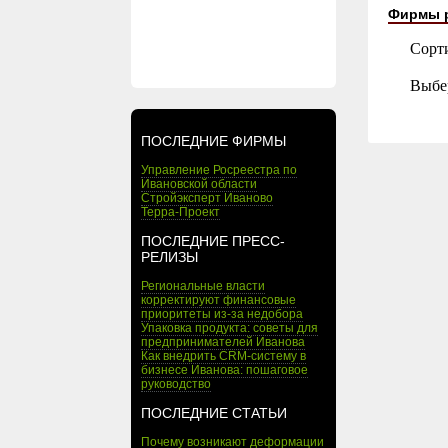
Фирмы 
Сорт
Выбе
ПОСЛЕДНИЕ ФИРМЫ
Управление Росреестра по
Ивановской области
Стройэксперт Иваново
Терра-Проект
ПОСЛЕДНИЕ ПРЕСС-
РЕЛИЗЫ
Региональные власти
корректируют финансовые
приоритеты из-за недобора
Упаковка продукта: советы для
предпринимателей Иванова
Как внедрить CRM-систему в
бизнесе Иванова: пошаговое
руководство
ПОСЛЕДНИЕ СТАТЬИ
Почему возникают деформации