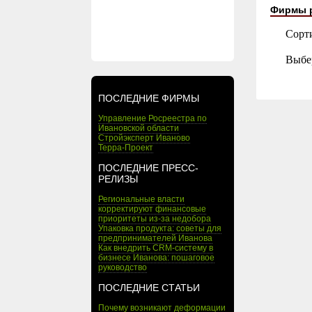
Фирмы 
Сорт
Выбе
ПОСЛЕДНИЕ ФИРМЫ
Управление Росреестра по
Ивановской области
Стройэксперт Иваново
Терра-Проект
ПОСЛЕДНИЕ ПРЕСС-
РЕЛИЗЫ
Региональные власти
корректируют финансовые
приоритеты из-за недобора
Упаковка продукта: советы для
предпринимателей Иванова
Как внедрить CRM-систему в
бизнесе Иванова: пошаговое
руководство
ПОСЛЕДНИЕ СТАТЬИ
Почему возникают деформации