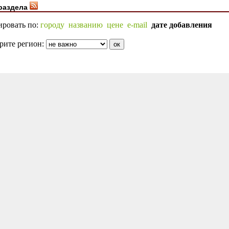
раздела
ировать по:
городу
названию
цене
e-mail
дате добавления
рите регион: