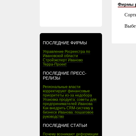
Фирмы 
Сорт
Выбе
ПОСЛЕДНИЕ ФИРМЫ
Управление Росреестра по
Ивановской области
Стройэксперт Иваново
Терра-Проект
ПОСЛЕДНИЕ ПРЕСС-
РЕЛИЗЫ
Региональные власти
корректируют финансовые
приоритеты из-за недобора
Упаковка продукта: советы для
предпринимателей Иванова
Как внедрить CRM-систему в
бизнесе Иванова: пошаговое
руководство
ПОСЛЕДНИЕ СТАТЬИ
Почему возникают деформации