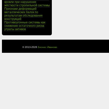
кровли при нарушении
жёсткости стропильной системы
Признаки деформаций
металлических балок по
результатам обследования
конструкций
Противоугонные системы как
снижение остаточного риска
утраты активов
© 2013-
2026
Бизнес Иваново