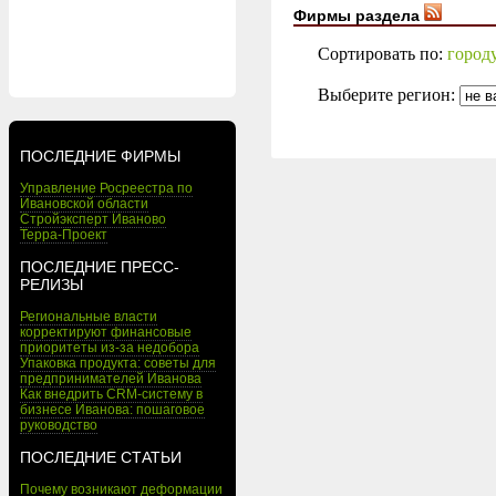
Фирмы раздела
Сортировать по:
город
Выберите регион:
ПОСЛЕДНИЕ ФИРМЫ
Управление Росреестра по
Ивановской области
Стройэксперт Иваново
Терра-Проект
ПОСЛЕДНИЕ ПРЕСС-
РЕЛИЗЫ
Региональные власти
корректируют финансовые
приоритеты из-за недобора
Упаковка продукта: советы для
предпринимателей Иванова
Как внедрить CRM-систему в
бизнесе Иванова: пошаговое
руководство
ПОСЛЕДНИЕ СТАТЬИ
Почему возникают деформации