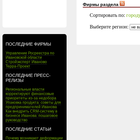
Фирмы раздела
Сортировать по:
город
Выберите регион:
ПОСЛЕДНИЕ ФИРМЫ
Управление Росреестра по
Ивановской области
Стройэксперт Иваново
Терра-Проект
ПОСЛЕДНИЕ ПРЕСС-
РЕЛИЗЫ
Региональные власти
корректируют финансовые
приоритеты из-за недобора
Упаковка продукта: советы для
предпринимателей Иванова
Как внедрить CRM-систему в
бизнесе Иванова: пошаговое
руководство
ПОСЛЕДНИЕ СТАТЬИ
Почему возникают деформации