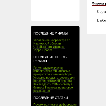
Фирмы 
Сорт
Выбе
ПОСЛЕДНИЕ ФИРМЫ
Управление Росреестра по
Ивановской области
Стройэксперт Иваново
Терра-Проект
ПОСЛЕДНИЕ ПРЕСС-
РЕЛИЗЫ
Региональные власти
корректируют финансовые
приоритеты из-за недобора
Упаковка продукта: советы для
предпринимателей Иванова
Как внедрить CRM-систему в
бизнесе Иванова: пошаговое
руководство
ПОСЛЕДНИЕ СТАТЬИ
Почему возникают деформации