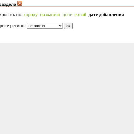
раздела
ировать по:
городу
названию
цене
e-mail
дате добавления
рите регион: