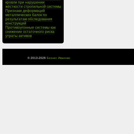
кровли при нарушении
жёсткости стропильной системы
Признаки деформаций
металлических балок по
результатам обследования
конструкций
Противоугонные системы как
снижение остаточного риска
утраты активов
© 2013-
2026
Бизнес Иваново