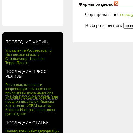
Фирмы раздела
Сортировать по:
город
Выберите регион:
ПОСЛЕДНИЕ ФИРМЫ
Управление Росреестра по
Ивановской области
Стройэксперт Иваново
Терра-Проект
ПОСЛЕДНИЕ ПРЕСС-
РЕЛИЗЫ
Региональные власти
корректируют финансовые
приоритеты из-за недобора
Упаковка продукта: советы для
предпринимателей Иванова
Как внедрить CRM-систему в
бизнесе Иванова: пошаговое
руководство
ПОСЛЕДНИЕ СТАТЬИ
Почему возникают деформации