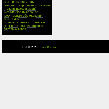
кровли при нарушении
жёсткости стропильной системы
Признаки деформаций
металлических балок по
результатам обследования
конструкций
Противоугонные системы как
снижение остаточного риска
утраты активов
© 2013-
2026
Бизнес Иваново