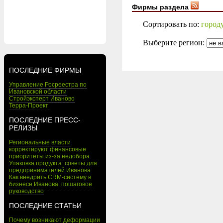
Фирмы раздела
Сортировать по:
город
Выберите регион:
ПОСЛЕДНИЕ ФИРМЫ
Управление Росреестра по
Ивановской области
Стройэксперт Иваново
Терра-Проект
ПОСЛЕДНИЕ ПРЕСС-
РЕЛИЗЫ
Региональные власти
корректируют финансовые
приоритеты из-за недобора
Упаковка продукта: советы для
предпринимателей Иванова
Как внедрить CRM-систему в
бизнесе Иванова: пошаговое
руководство
ПОСЛЕДНИЕ СТАТЬИ
Почему возникают деформации