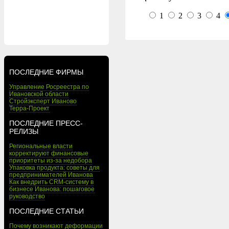
1
2
3
4
ПОСЛЕДНИЕ ФИРМЫ
Управление Росреестра по
Ивановской области
Стройэксперт Иваново
Терра-Проект
ПОСЛЕДНИЕ ПРЕСС-
РЕЛИЗЫ
Региональные власти
корректируют финансовые
приоритеты из-за недобора
Упаковка продукта: советы для
предпринимателей Иванова
Как внедрить CRM-систему в
бизнесе Иванова: пошаговое
руководство
ПОСЛЕДНИЕ СТАТЬИ
Почему возникают деформации