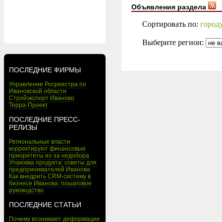
Объявления раздела
Сортировать по:
город
Выберите регион:
ПОСЛЕДНИЕ ФИРМЫ
Управление Росреестра по
Ивановской области
Стройэксперт Иваново
Терра-Проект
ПОСЛЕДНИЕ ПРЕСС-
РЕЛИЗЫ
Региональные власти
корректируют финансовые
приоритеты из-за недобора
Упаковка продукта: советы для
предпринимателей Иванова
Как внедрить CRM-систему в
бизнесе Иванова: пошаговое
руководство
ПОСЛЕДНИЕ СТАТЬИ
Почему возникают деформации