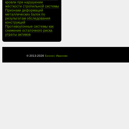
кровли при нарушении
жёсткости стропильной системы
Признаки деформаций
металлических балок по
результатам обследования
конструкций
Противоугонные системы как
снижение остаточного риска
утраты активов
© 2013-
2026
Бизнес Иваново