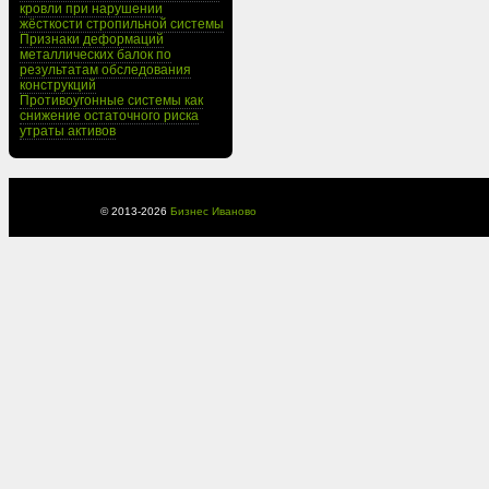
кровли при нарушении
жёсткости стропильной системы
Признаки деформаций
металлических балок по
результатам обследования
конструкций
Противоугонные системы как
снижение остаточного риска
утраты активов
© 2013-
2026
Бизнес Иваново