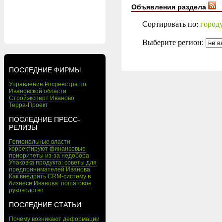
Объявления раздела
Сортировать по:
город
Выберите регион:
ПОСЛЕДНИЕ ФИРМЫ
Управление Росреестра по
Ивановской области
Стройэксперт Иваново
Терра-Проект
ПОСЛЕДНИЕ ПРЕСС-
РЕЛИЗЫ
Региональные власти
корректируют финансовые
приоритеты из-за недобора
Упаковка продукта: советы для
предпринимателей Иванова
Как внедрить CRM-систему в
бизнесе Иванова: пошаговое
руководство
ПОСЛЕДНИЕ СТАТЬИ
Почему возникают деформации