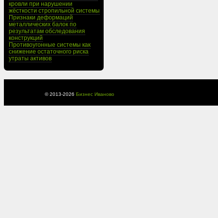
кровли при нарушении
жёсткости стропильной системы
Признаки деформаций
металлических балок по
результатам обследования
конструкций
Противоугонные системы как
снижение остаточного риска
утраты активов
© 2013-
2026
Бизнес Иваново