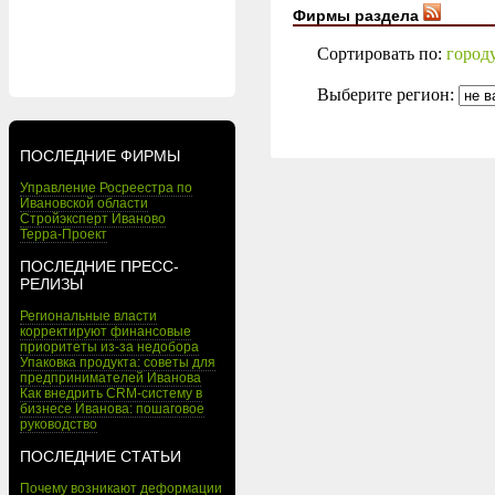
Фирмы раздела
Сортировать по:
город
Выберите регион:
ПОСЛЕДНИЕ ФИРМЫ
Управление Росреестра по
Ивановской области
Стройэксперт Иваново
Терра-Проект
ПОСЛЕДНИЕ ПРЕСС-
РЕЛИЗЫ
Региональные власти
корректируют финансовые
приоритеты из-за недобора
Упаковка продукта: советы для
предпринимателей Иванова
Как внедрить CRM-систему в
бизнесе Иванова: пошаговое
руководство
ПОСЛЕДНИЕ СТАТЬИ
Почему возникают деформации