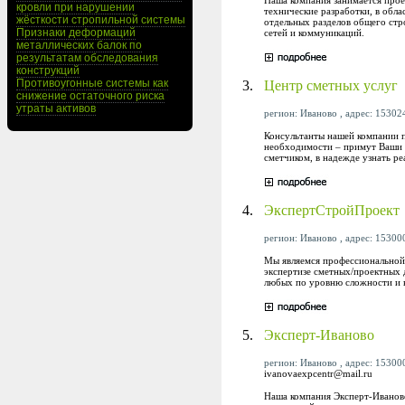
кровли при нарушении
технические разработки, в обл
жёсткости стропильной системы
отдельных разделов общего стр
Признаки деформаций
сетей и коммуникаций.
металлических балок по
результатам обследования
конструкций
Противоугонные системы как
3.
Центр сметных услуг
снижение остаточного риска
утраты активов
регион: Иваново , адрес: 153024
Консультанты нашей компании п
необходимости – примут Ваши к
сметчиком, в надежде узнать р
4.
ЭкспертСтройПроект
регион: Иваново , адрес: 153000,
Мы являемся профессиональной 
экспертизе сметных/проектных 
любых по уровню сложности и 
5.
Эксперт-Иваново
регион: Иваново , адрес: 153000
ivanovaexpcentr@mail.ru
Наша компания Эксперт-Иваново