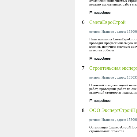
отклонений выполняемых строит
реально выполненных работ с з
6.
СметаЕвроСтрой
регион: Иваново , адрес: 153006
Наша компания СметаЕвроСтрой 
проводит профессиональную экс
клиенты получили сметную доку
качества роботы.
7.
Строительсная экспер
регион: Иваново , адрес: 153037
Основной специализацией нашей
работ, проведение работ по оц
рыночной стоимости недвижимо
8.
ООО ЭкспертСтройПр
регион: Иваново , адрес: 153000,
Организация ЭкспертСтройПрое
строительных объектов.