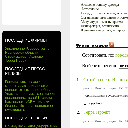
Ателье по пошиву одежды
Фотосалоны
Посуда, столовые принадлежнос
Организация праздников и торж
Макулатура - пункты приема
Дезинфекция, дезинсекция
Юридические услуги, нотариус
ПОСЛЕДНИЕ ФИРМЫ
Фирмы раздела
Управление Росреестра по
Ивановской области
Сортировать по:
город
Стройэксперт Иваново
Терра-Проект
Выберите регион:
ПОСЛЕДНИЕ ПРЕСС-
РЕЛИЗЫ
1.
Стройэксперт Иванов
Региональные власти
корректируют финансовые
регион: Иваново , адрес: 153037
приоритеты из-за недобора
Упаковка продукта: советы для
- организация и осуществление
предпринимателей Иванова
Как внедрить CRM-систему в
бизнесе Иванова: пошаговое
руководство
2.
Терра-Проект
ПОСЛЕДНИЕ СТАТЬИ
регион: Иваново , адрес: 153000,
Почему возникают деформации
Наша компания занимается прое