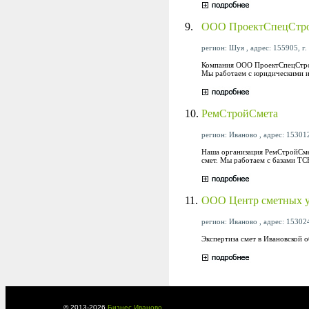
9.
ООО ПроектСпецСтр
регион: Шуя , адрес: 155905, г.
Компания ООО ПроектСпецСтрой
Мы работаем с юридическими и
10.
РемСтройСмета
регион: Иваново , адрес: 153012
Наша организация РемСтройСмет
смет. Мы работаем с базами ТС
11.
ООО Центр сметных у
регион: Иваново , адрес: 153024
Экспертиза смет в Ивановской о
© 2013-
2026
Бизнес Иваново