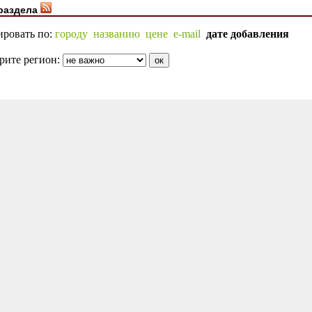
раздела
ировать по:
городу
названию
цене
e-mail
дате добавления
рите регион: