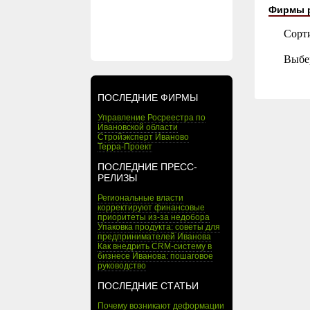
Фирмы 
Сорт
Выбе
ПОСЛЕДНИЕ ФИРМЫ
Управление Росреестра по
Ивановской области
Стройэксперт Иваново
Терра-Проект
ПОСЛЕДНИЕ ПРЕСС-
РЕЛИЗЫ
Региональные власти
корректируют финансовые
приоритеты из-за недобора
Упаковка продукта: советы для
предпринимателей Иванова
Как внедрить CRM-систему в
бизнесе Иванова: пошаговое
руководство
ПОСЛЕДНИЕ СТАТЬИ
Почему возникают деформации