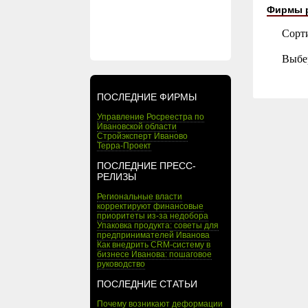
Фирмы 
Сорт
Выбе
ПОСЛЕДНИЕ ФИРМЫ
Управление Росреестра по
Ивановской области
Стройэксперт Иваново
Терра-Проект
ПОСЛЕДНИЕ ПРЕСС-
РЕЛИЗЫ
Региональные власти
корректируют финансовые
приоритеты из-за недобора
Упаковка продукта: советы для
предпринимателей Иванова
Как внедрить CRM-систему в
бизнесе Иванова: пошаговое
руководство
ПОСЛЕДНИЕ СТАТЬИ
Почему возникают деформации