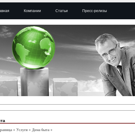
авная
Компании
Статьи
Пресс-релизы
та
траница
Услуги
Дома быта