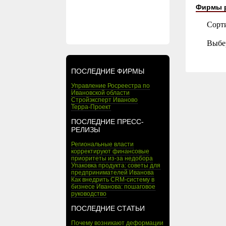
Фирмы 
Сорт
Выбе
ПОСЛЕДНИЕ ФИРМЫ
Управление Росреестра по
Ивановской области
Стройэксперт Иваново
Терра-Проект
ПОСЛЕДНИЕ ПРЕСС-
РЕЛИЗЫ
Региональные власти
корректируют финансовые
приоритеты из-за недобора
Упаковка продукта: советы для
предпринимателей Иванова
Как внедрить CRM-систему в
бизнесе Иванова: пошаговое
руководство
ПОСЛЕДНИЕ СТАТЬИ
Почему возникают деформации