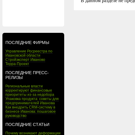
В данном разделе не пред
ПОСЛЕДНИЕ ФИРМЫ
Управление Росреестра по
Ивановской области
Стройэксперт Иваново
Терра-Проект
ПОСЛЕДНИЕ ПРЕСС-
РЕЛИЗЫ
Региональные власти
корректируют финансовые
приоритеты из-за недобора
Упаковка продукта: советы для
предпринимателей Иванова
Как внедрить CRM-систему в
бизнесе Иванова: пошаговое
руководство
ПОСЛЕДНИЕ СТАТЬИ
Почему возникают деформации