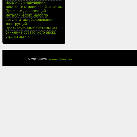
кровли при нарушении
жёсткости стропильной системы
Признаки деформаций
металлических балок по
результатам обследования
конструкций
Противоугонные системы как
снижение остаточного риска
утраты активов
© 2013-
2026
Бизнес Иваново