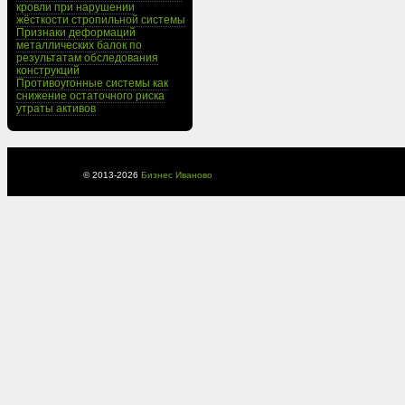
кровли при нарушении
жёсткости стропильной системы
Признаки деформаций
металлических балок по
результатам обследования
конструкций
Противоугонные системы как
снижение остаточного риска
утраты активов
© 2013-
2026
Бизнес Иваново