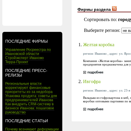
Фирмы раздела
Сортировать по:
город
Выберите регион:
ПОСЛЕДНИЕ ФИРМЫ
1.
Желтая коробка
Управление Росреестра по
регион: Иваново , адрес: ул. Ярос
Ивановской области
Стройэксперт Иваново
Компания «Желтая коробка» зани
Терра-Проект
предприятия предназначена для 
ПОСЛЕДНИЕ ПРЕСС-
РЕЛИЗЫ
2.
Ивгофра
Региональные власти
корректируют финансовые
регион: Иваново , адрес: ул. 23-я
приоритеты из-за недобора
Упаковка продукта: советы для
Вкладыш из гофрокартона в кпб, 
предпринимателей Иванова
коробки оптовыми партиями по в
Как внедрить CRM-систему в
бизнесе Иванова: пошаговое
руководство
ПОСЛЕДНИЕ СТАТЬИ
Почему возникают деформации