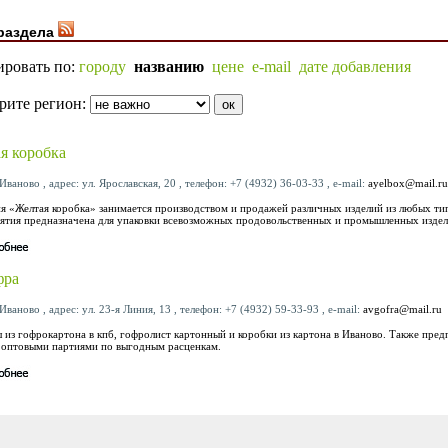
раздела
ировать по:
городу
названию
цене
e-mail
дате добавления
рите регион:
я коробка
Иваново , адрес: ул. Ярославская, 20 , телефон: +7 (4932) 36-03-33 , e-mail:
ayelbox@mail.ru
я «Желтая коробка» занимается производством и продажей различных изделий из любых ти
ятия предназначена для упаковки всевозможных продовольственных и промышленных издел
фра
Иваново , адрес: ул. 23-я Линия, 13 , телефон: +7 (4932) 59-33-93 , e-mail:
avgofra@mail.ru
 из гофрокартона в кпб, гофролист картонный и коробки из картона в Иваново. Также пред
 оптовыми партиями по выгодным расценкам.