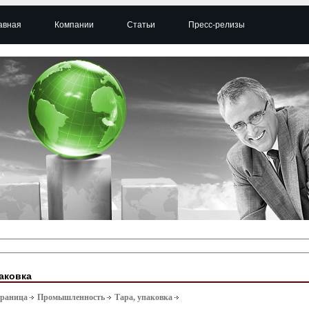
авная
Компании
Статьи
Пресс-релизы
паковка
траница
Промышленность
Тара, упаковка