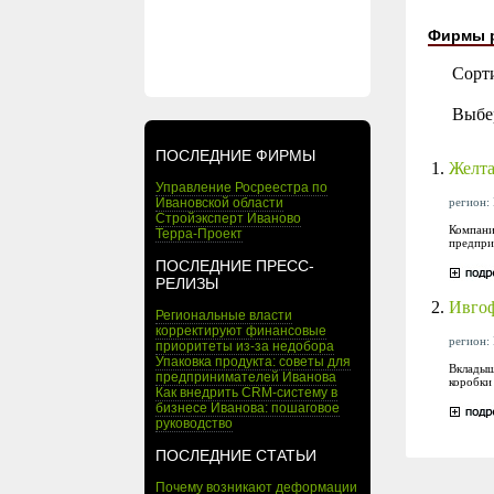
Фирмы 
Сорт
Выбе
ПОСЛЕДНИЕ ФИРМЫ
1.
Желта
Управление Росреестра по
регион: 
Ивановской области
Стройэксперт Иваново
Компани
Терра-Проект
предпри
ПОСЛЕДНИЕ ПРЕСС-
РЕЛИЗЫ
2.
Ивго
Региональные власти
корректируют финансовые
регион: 
приоритеты из-за недобора
Упаковка продукта: советы для
Вкладыш
предпринимателей Иванова
коробки
Как внедрить CRM-систему в
бизнесе Иванова: пошаговое
руководство
ПОСЛЕДНИЕ СТАТЬИ
Почему возникают деформации