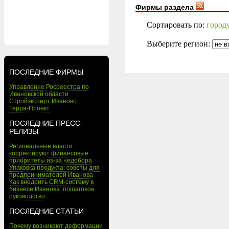
Фирмы раздела
Сортировать по:
город
Выберите регион:
ПОСЛЕДНИЕ ФИРМЫ
Управление Росреестра по
Ивановской области
Стройэксперт Иваново
Терра-Проект
ПОСЛЕДНИЕ ПРЕСС-
РЕЛИЗЫ
Региональные власти
корректируют финансовые
приоритеты из-за недобора
Упаковка продукта: советы для
предпринимателей Иванова
Как внедрить CRM-систему в
бизнесе Иванова: пошаговое
руководство
ПОСЛЕДНИЕ СТАТЬИ
Почему возникают деформации