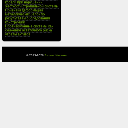
кровли при нарушении
жёсткости стропильной системы
Признаки деформаций
металлических балок по
результатам обследования
конструкций
Противоугонные системы как
снижение остаточного риска
утраты активов
© 2013-
2026
Бизнес Иваново