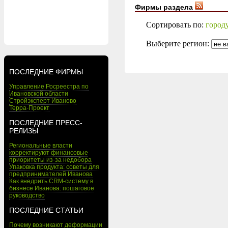
Фирмы раздела
Сортировать по:
город
Выберите регион:
ПОСЛЕДНИЕ ФИРМЫ
Управление Росреестра по
Ивановской области
Стройэксперт Иваново
Терра-Проект
ПОСЛЕДНИЕ ПРЕСС-
РЕЛИЗЫ
Региональные власти
корректируют финансовые
приоритеты из-за недобора
Упаковка продукта: советы для
предпринимателей Иванова
Как внедрить CRM-систему в
бизнесе Иванова: пошаговое
руководство
ПОСЛЕДНИЕ СТАТЬИ
Почему возникают деформации