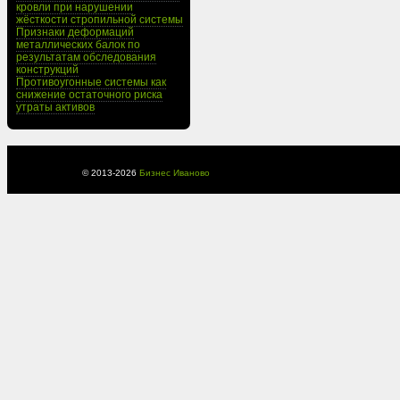
кровли при нарушении
жёсткости стропильной системы
Признаки деформаций
металлических балок по
результатам обследования
конструкций
Противоугонные системы как
снижение остаточного риска
утраты активов
© 2013-
2026
Бизнес Иваново