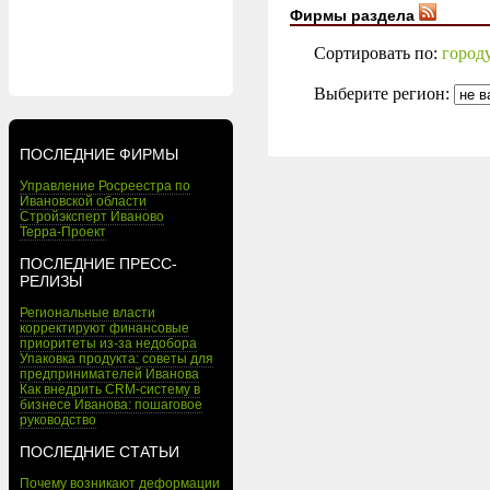
Фирмы раздела
Сортировать по:
город
Выберите регион:
ПОСЛЕДНИЕ ФИРМЫ
Управление Росреестра по
Ивановской области
Стройэксперт Иваново
Терра-Проект
ПОСЛЕДНИЕ ПРЕСС-
РЕЛИЗЫ
Региональные власти
корректируют финансовые
приоритеты из-за недобора
Упаковка продукта: советы для
предпринимателей Иванова
Как внедрить CRM-систему в
бизнесе Иванова: пошаговое
руководство
ПОСЛЕДНИЕ СТАТЬИ
Почему возникают деформации