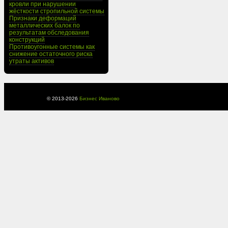
кровли при нарушении
жёсткости стропильной системы
Признаки деформаций
металлических балок по
результатам обследования
конструкций
Противоугонные системы как
снижение остаточного риска
утраты активов
© 2013-
2026
Бизнес Иваново